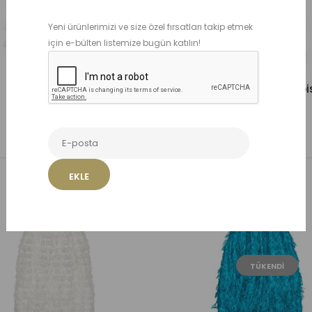
TÜKENDI
Yeni ürünlerimizi ve size özel fırsatları takip etmek
için e-bülten listemize bugün katılın!
Pia Mor Elbise
Lalia Beyaz Keten Elbi
3.950,00 TL
4.750,00 TL
Sepete Ekle
Sepete Ekle
Listeme Ekle
Listeme Ekle
EKLE
TÜKENDI