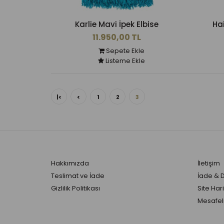
Karlie Mavi İpek Elbise
Hai
11.950,00 TL
Sepete Ekle
Listeme Ekle
|<
<
1
2
3
Hakkımızda
İletişim
Teslimat ve İade
İade & 
Gizlilik Politikası
Site Hari
Mesafeli