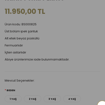
11.950,00 TL
Ürün kodu: BS000825
Üst bölüm ipek şantuk
Alt etek beyaz püsküllü
Fermuarlıdır
İçten astarlıdır
Abiye ürünlerimize iade bulunmamaktadır.
Mevcut Seçenekler:
BEDEN
1 YAŞ
2 YAŞ
3 YAŞ
4 YAŞ