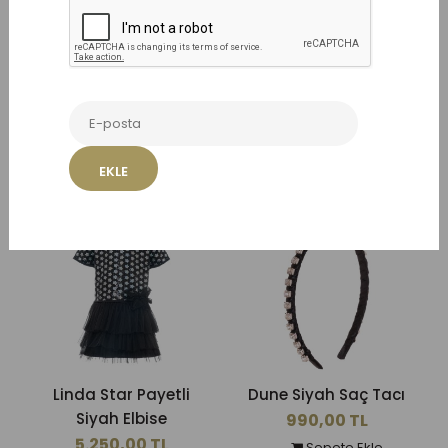
Benzer Ürünler
EKLE
Linda Star Payetli
Dune Siyah Saç Tacı
Siyah Elbise
990,00 TL
5.250,00 TL
Sepete Ekle