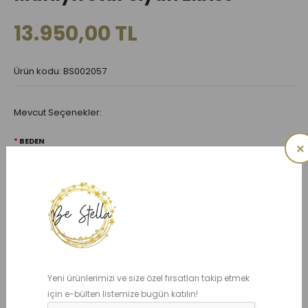
13.950,00 TL
Ürün kodu: BS002057
Mevcut Seçenekler:
BEDEN
×
1 YAŞ
2 YAŞ
3 YAŞ
4 YAŞ
5 YAŞ
6 YAŞ
7 YAŞ
8 YAŞ
10 YAŞ
12 YAŞ
14 YAŞ
Yeni ürünlerimizi ve size özel fırsatları takip etmek
ADET
için e-bülten listemize bugün katılın!