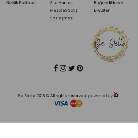
Gizlilik Politikası
Site Haritası
Beğendiklerim
Mesafeli Satış
E-Bülten
Sözleşmesi
Be Stella 2018 © All rights reserved.
powered by