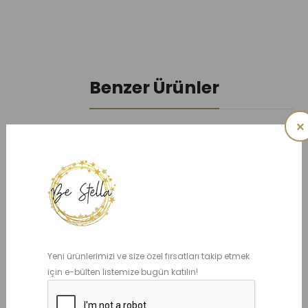
Benzer Ürünler
×
Michelle Beyaz Elbise
Liza Pembe Elbise
Yeni ürünlerimizi ve size özel fırsatları takip etmek
8.490,00 TL
8.490,00 TL
için e-bülten listemize bugün katılın!
Sepete Ekle
Sepete Ekle
Listeme Ekle
Listeme Ekle