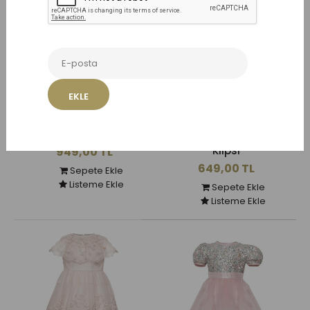
EKLE
Nita Pembe Saç Tacı
Amira Pembe Saç
Klipsi
949,00 TL
649,00 TL
Sepete Ekle
Listeme Ekle
Sepete Ekle
Listeme Ekle