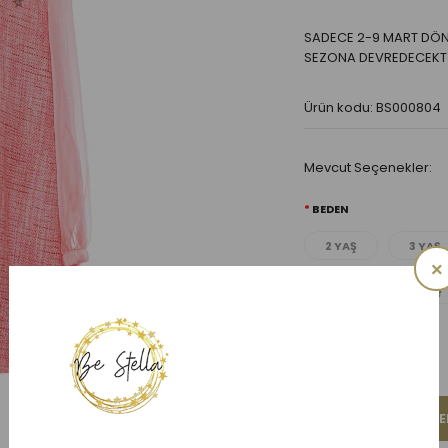
SADECE 2-9 MART DÖN
SEZONA DEVREDECEKT
Ürün kodu: BS000804
Mevcut Seçenekler:
BEDEN
2 YAŞ
3 YAŞ
×
7 YAŞ
8 YAŞ
ADET