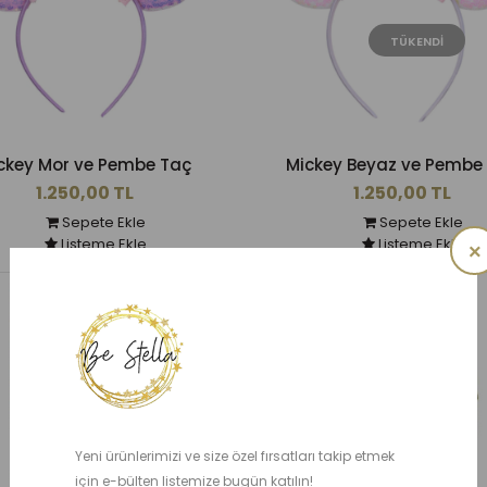
TÜKENDI
ckey Mor ve Pembe Taç
Mickey Beyaz ve Pembe
1.250,00 TL
1.250,00 TL
Sepete Ekle
Sepete Ekle
Listeme Ekle
Listeme Ekle
×
Yeni ürünlerimizi ve size özel fırsatları takip etmek
için e-bülten listemize bugün katılın!