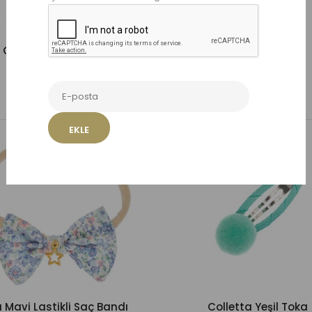
Cerises Saç Lastiği
Cerises Saç Tacı
549,00 TL
450,00 TL
Sepete Ekle
Sepete Ekle
Listeme Ekle
Listeme Ekle
EKLE
a Mavi Lastikli Saç Bandı
Colletta Yeşil Toka