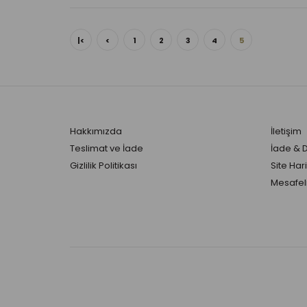
|<
<
1
2
3
4
5
Hakkımızda
İletişim
Teslimat ve İade
İade & 
Gizlilik Politikası
Site Hari
Mesafeli