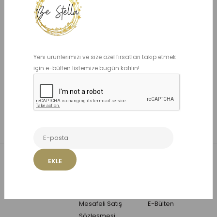
Alt kategoriler içinde ara
Ürün açıklamasında ara.
Yeni ürünlerimizi ve size özel fırsatları takip etmek
için e-bülten listemize bugün katılın!
Ara
Alışveriş sepetiniz boş!
EKLE
Hakkımızda
İletişim
Hesabım
Teslimat ve İade
İade & Değişim
Siparişlerim
Gizlilik Politikası
Site Haritası
Beğendiklerim
Mesafeli Satış
E-Bülten
Sözleşmesi