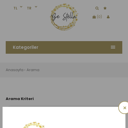
TL
TR
(0)
Kategoriler
Anasayfa
Arama
Arama Kriteri
×