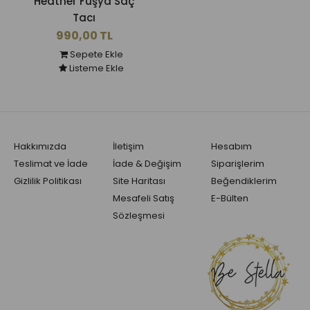
Heather Fuşya Saç
Tacı
990,00 TL
Sepete Ekle
Listeme Ekle
Hakkımızda
İletişim
Hesabım
Teslimat ve İade
İade & Değişim
Siparişlerim
Gizlilik Politikası
Site Haritası
Beğendiklerim
Mesafeli Satış
E-Bülten
Sözleşmesi