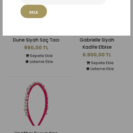
EKLE
Dune Siyah Saç Tacı
Gabrielle Siyah
Kadife Elbise
990,00 TL
6.900,00 TL
Sepete Ekle
Listeme Ekle
Sepete Ekle
Listeme Ekle