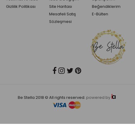
Gizlilik Politikası
Site Haritası
Beğendiklerim
Mesafeli Satış
E-Bülten
Sözleşmesi
Be Stella 2018 © All rights reserved.
powered by