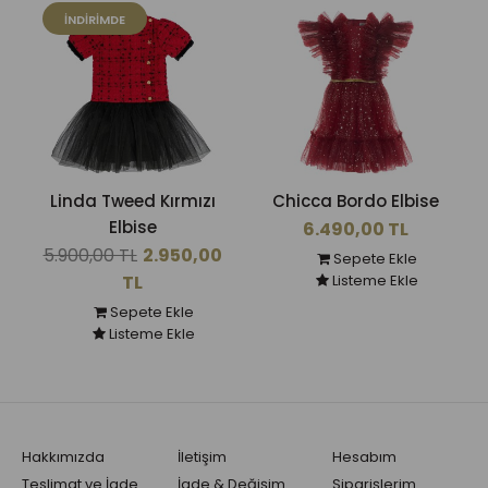
İNDIRIMDE
Linda Tweed Kırmızı
Chicca Bordo Elbise
Elbise
6.490,00 TL
5.900,00 TL
2.950,00
Sepete Ekle
TL
Listeme Ekle
Sepete Ekle
Listeme Ekle
Hakkımızda
İletişim
Hesabım
Teslimat ve İade
İade & Değişim
Siparişlerim