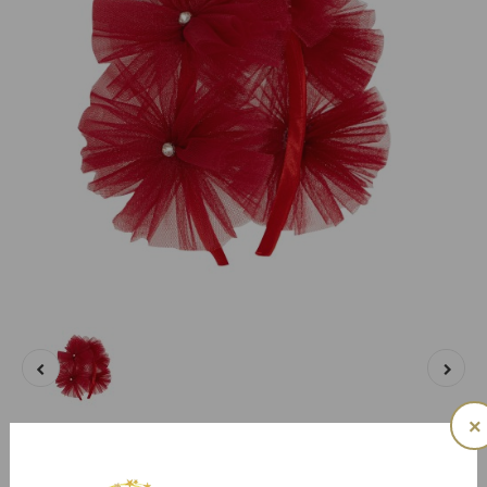
×
Nita Kırmızı Saç Tacı