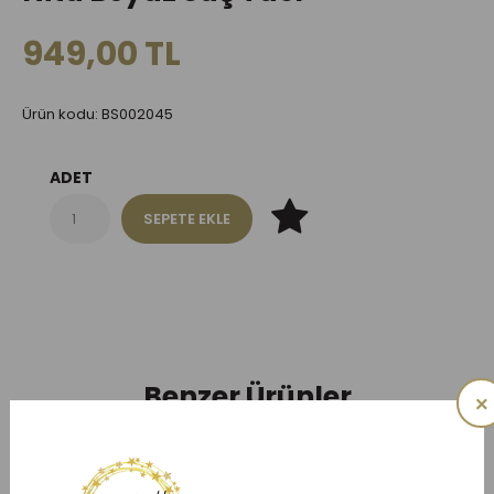
949,00 TL
Ürün kodu: BS002045
ADET
Benzer Ürünler
×