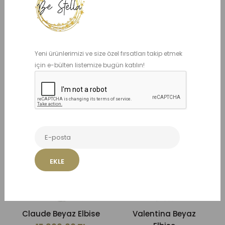
Yeni ürünlerimizi ve size özel fırsatları takip etmek
için e-bülten listemize bugün katılın!
Chicca Beyaz Elbise
Harper Beyaz Elbise
6.490,00 TL
8.500,00 TL
Sepete Ekle
Sepete Ekle
Listeme Ekle
Listeme Ekle
EKLE
Claude Beyaz Elbise
Valentina Beyaz