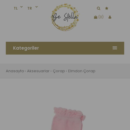
TL
TR
(0)
Kategoriler
Anasayfa
Aksesuarlar
Çorap
Elmdon Çorap