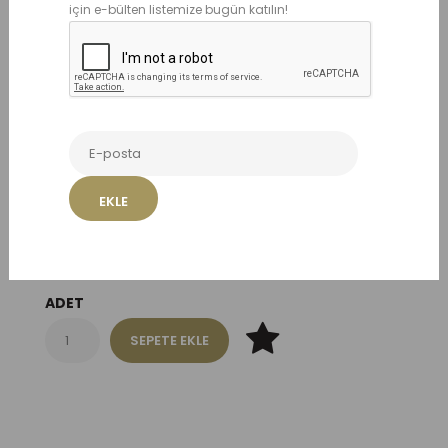
için e-bülten listemize bugün katılın!
125,00 TL
Mevcut Seçenekler:
BEDEN
EKLE
1-3 YAŞ
3-5 YAŞ
ADET