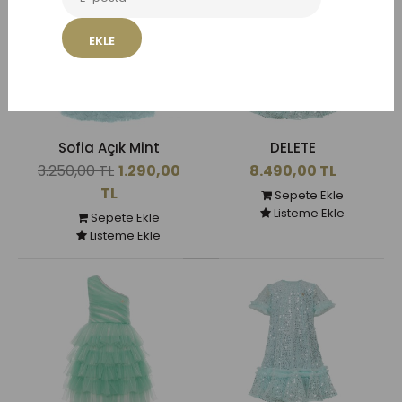
EKLE
Sofia Açık Mint
DELETE
3.250,00 TL
1.290,00
8.490,00 TL
TL
Sepete Ekle
Listeme Ekle
Sepete Ekle
Listeme Ekle