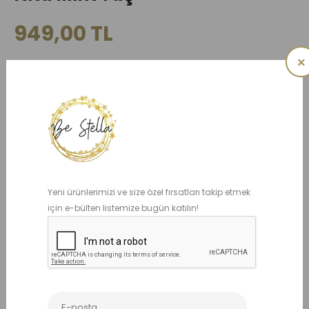
949,00 TL
×
Ürün kodu: BS002045
Mint / Su yeşili / Nil yeşili
ADET
Yeni ürünlerimizi ve size özel fırsatları takip etmek
için e-bülten listemize bugün katılın!
Benzer Ürünler
İNDIRIMDE