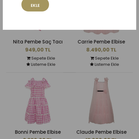
EKLE
Nita Pembe Saç Tacı
Carrie Pembe Elbise
949,00 TL
8.490,00 TL
Sepete Ekle
Sepete Ekle
Listeme Ekle
Listeme Ekle
Bonni Pembe Elbise
Claude Pembe Elbise