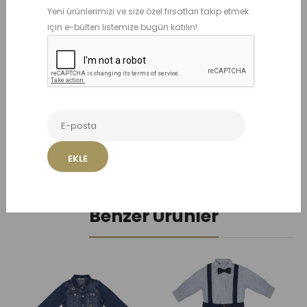
Yeni ürünlerimizi ve size özel fırsatları takip etmek
0-3 AY
3-6 AY
6-9 AY
1 YAŞ
için e-bülten listemize bugün katılın!
ADET
EKLE
Benzer Ürünler