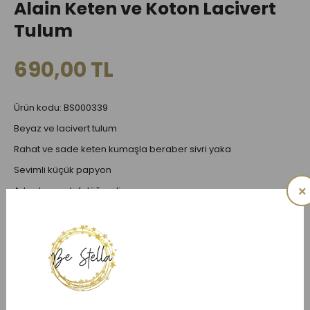
Alain Keten ve Koton Lacivert
Tulum
690,00 TL
Ürün kodu: BS000339
Beyaz ve lacivert tulum
Rahat ve sade keten kumaşla beraber sivri yaka
Sevimli küçük papyon
×
Arkadan sedef düğmeli
Bacak arasından çıtçıtlı
Üst kısım: 100% keten, alt kısım; supima koton
Mevcut Seçenekler:
BEDEN