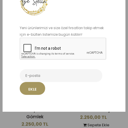
Yeni ürünlerimizi ve size özel fırsatları takip etmek
için e-bülten listemize bugün katılın!
Benzer Ürünler
EKLE
Oliver Beyaz Keten
Damien Lacivert Şort
Gömlek
2.250,00 TL
2.250,00 TL
Sepete Ekle