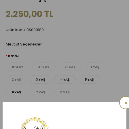
2.250,00 TL
Ürün kodu: BS000180
Mevcut Seçenekler:
BEDEN
0-3 AY
3-6 AY
6-9 AY
1 YAŞ
2 YAŞ
3 YAŞ
4 YAŞ
5 YAŞ
6 YAŞ
7 YAŞ
8 YAŞ
×
ADET