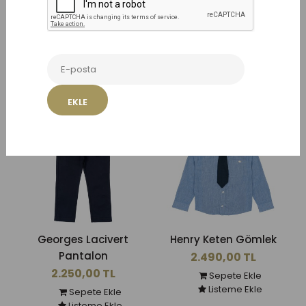
Benzer Ürünler
EKLE
Georges Lacivert
Henry Keten Gömlek
Pantalon
2.490,00 TL
2.250,00 TL
Sepete Ekle
Listeme Ekle
Sepete Ekle
Listeme Ekle