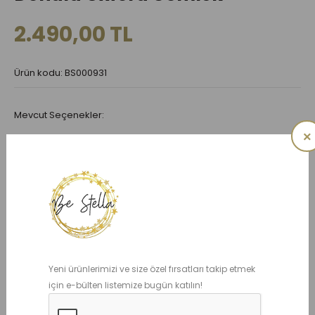
2.490,00 TL
Ürün kodu: BS000931
Mevcut Seçenekler:
×
BEDEN
1 YAŞ
2 YAŞ
3 YAŞ
4 YAŞ
5 YAŞ
6 YAŞ
ADET
Yeni ürünlerimizi ve size özel fırsatları takip etmek
için e-bülten listemize bugün katılın!