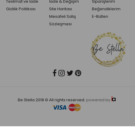
Teslimat ve İade
İade & Değişim
Siparişlerim
Gizlilik Politikası
Site Haritası
Beğendiklerim
Mesafeli Satış
E-Bülten
Sözleşmesi
Be Stella 2018 © All rights reserved.
powered by