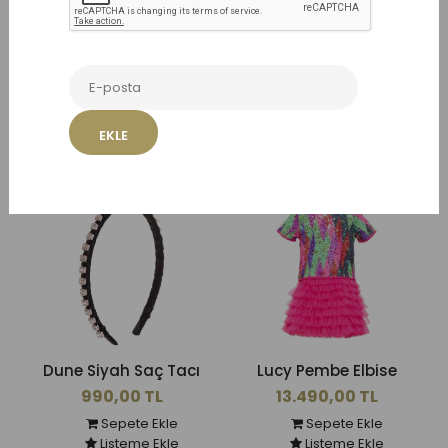
EKLE
Benzer Ürünler
Dune Siyah Saç Tacı
Lucy Pembe Elbise
990,00 TL
13.490,00 TL
Sepete Ekle
Sepete Ekle
Listeme Ekle
Listeme Ekle