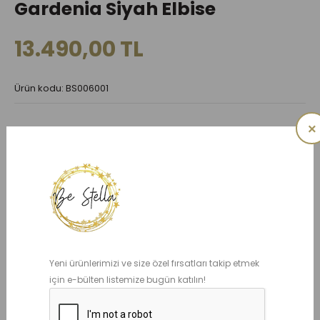
Gardenia Siyah Elbise
13.490,00 TL
Ürün kodu: BS006001
×
Mevcut Seçenekler:
BEDEN
4 YAŞ
5 YAŞ
6 YAŞ
7 YAŞ
8 YAŞ
10 YAŞ
12 YAŞ
14 YAŞ
Yeni ürünlerimizi ve size özel fırsatları takip etmek
için e-bülten listemize bugün katılın!
ADET