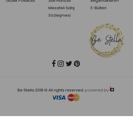
Gizlilik Politikası
Site Haritası
Beğendiklerim
Mesafeli Satış
E-Bülten
Sözleşmesi
Be Stella 2018 © All rights reserved.
powered by