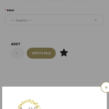
RENK
ADET
×
Benzer Ürünler