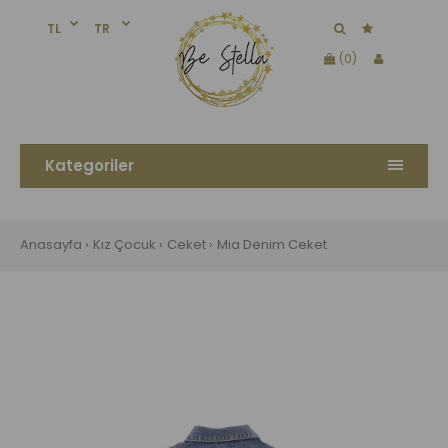
TL
TR
(0)
Kategoriler
Anasayfa
Kız Çocuk
Ceket
Mia Denim Ceket