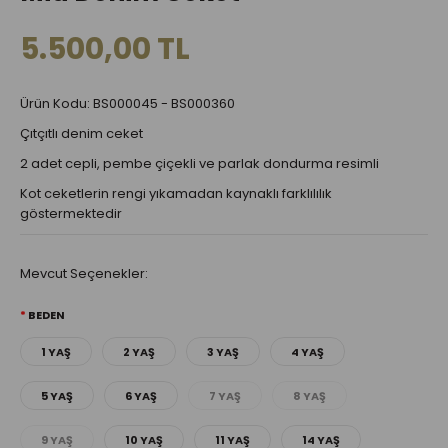
5.500,00 TL
Ürün Kodu: BS000045 - BS000360
Çıtçıtlı denim ceket
2 adet cepli, pembe çiçekli ve parlak dondurma resimli
Kot ceketlerin rengi yıkamadan kaynaklı farklılılık
göstermektedir
Mevcut Seçenekler:
BEDEN
1 YAŞ
2 YAŞ
3 YAŞ
4 YAŞ
5 YAŞ
6 YAŞ
7 YAŞ
8 YAŞ
9 YAŞ
10 YAŞ
11 YAŞ
14 YAŞ