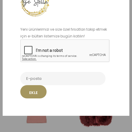
Yeni ürünlerimizi ve size özel fırsatları takip etmek
için e-bülten listemize bugün katılın!
Vivienne Pembe
Cherries Kot Ceket
Elbise
5.500,00 TL
990,00 TL
Sepete Ekle
Listeme Ekle
Sepete Ekle
Listeme Ekle
İNDIRIMDE
EKLE