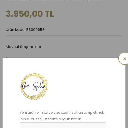
3.950,00 TL
Ürün kodu: BS000653
Mevcut Seçenekler:
×
BEDEN
1 YAŞ
2 YAŞ
3 YAŞ
4 YAŞ
5 YAŞ
6 YAŞ
7 YAŞ
8 YAŞ
10 YAŞ
Yeni ürünlerimizi ve size özel fırsatları takip etmek
için e-bülten listemize bugün katılın!
ADET