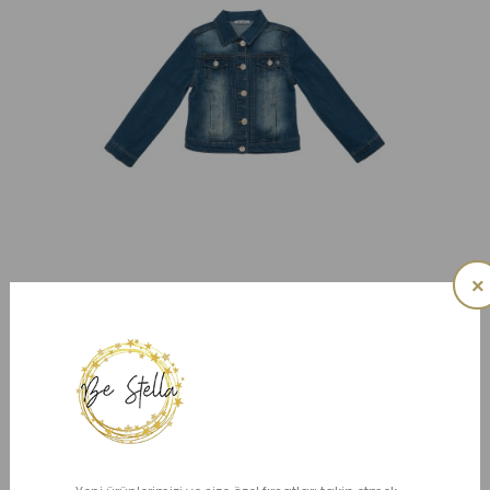
×
Horley Denim Ceket