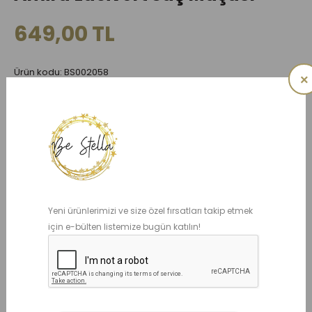
649,00 TL
Ürün kodu: BS002058
×
İkili olarak satılmaktadır
ADET
Yeni ürünlerimizi ve size özel fırsatları takip etmek
için e-bülten listemize bugün katılın!
Benzer Ürünler
İNDIRIMDE