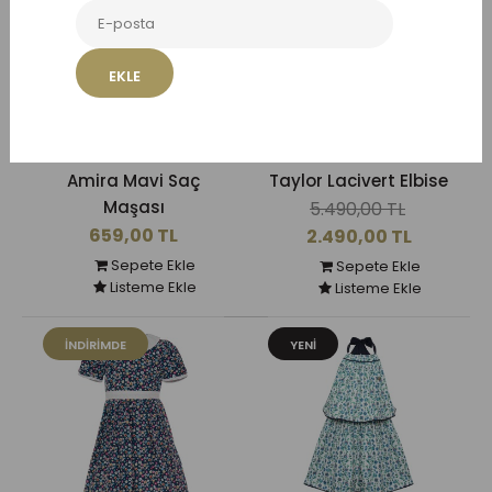
EKLE
Amira Mavi Saç
Taylor Lacivert Elbise
Maşası
5.490,00 TL
659,00 TL
2.490,00 TL
Sepete Ekle
Sepete Ekle
Listeme Ekle
Listeme Ekle
İNDIRIMDE
YENI