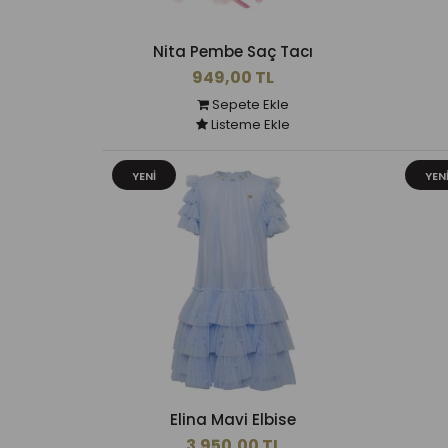
Nita Pembe Saç Tacı
949,00 TL
Sepete Ekle
Listeme Ekle
YENI
YEN
Elina Mavi Elbise
3.950,00 TL