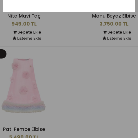
Nita Mavi Taç
Manu Beyaz Elbise
949,00 TL
3.750,00 TL
Sepete Ekle
Sepete Ekle
Listeme Ekle
Listeme Ekle
I
Pati Pembe Elbise
5.490,00 TL