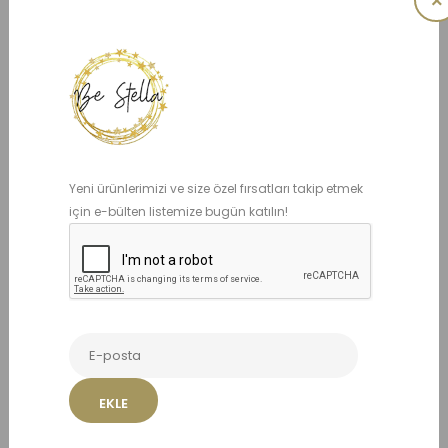
×
125,00 TL
Mevcut Seçenekler:
BEDEN
Yeni ürünlerimizi ve size özel fırsatları takip etmek
için e-bülten listemize bugün katılın!
1-3 YAŞ
3-5 YAŞ
ADET
EKLE