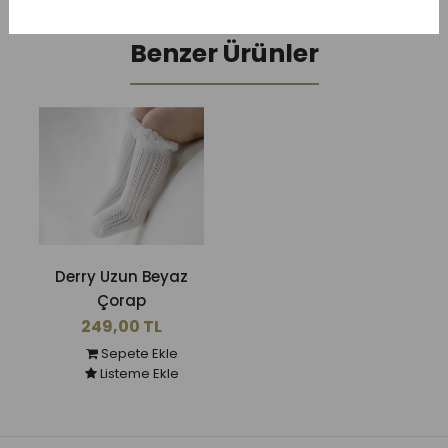
Benzer Ürünler
Derry Uzun Beyaz
Çorap
249,00 TL
Sepete Ekle
Listeme Ekle