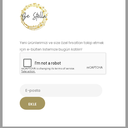
Mevcut Seçenekler:
TOKA
Yeni ürünlerimizi ve size özel fırsatları takip etmek
için e-bülten listemize bugün katılın!
BEDEN
4 YAŞ
5 YAŞ
6 YAŞ
7 YAŞ
8 YAŞ
10 YAŞ
12 YAŞ
EKLE
ADET