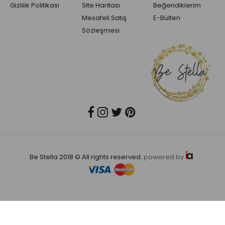
Gizlilik Politikası
Site Haritası
Beğendiklerim
Mesafeli Satış
E-Bülten
Sözleşmesi
Be Stella 2018 © All rights reserved.
powered by