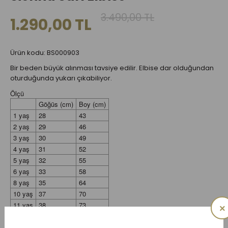
3.490,00 TL
1.290,00 TL
Ürün kodu: BS000903
Bir beden büyük alınması tavsiye edilir. Elbise dar olduğundan
oturduğunda yukarı çıkabiliyor.
Ölçü
Göğüs (cm)
Boy (cm)
1 yaş
28
43
2 yaş
29
46
3 yaş
30
49
4 yaş
31
52
5 yaş
32
55
6 yaş
33
58
8 yaş
35
64
10 yaş
37
70
11 yaş
38
73
×
12 yaş
39
76
14 yaş
41
82