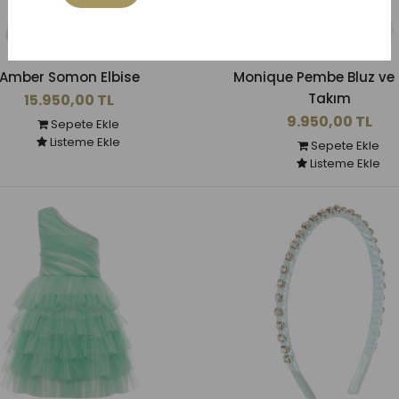
Amber Somon Elbise
Monique Pembe Bluz ve 
Takım
15.950,00 TL
9.950,00 TL
Sepete Ekle
Listeme Ekle
Sepete Ekle
Listeme Ekle