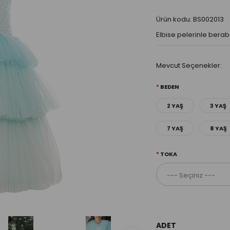
Ürün kodu: BS002013
Elbise pelerinle berab
Mevcut Seçenekler:
BEDEN
2 YAŞ
3 YAŞ
7 YAŞ
8 YAŞ
TOKA
ADET