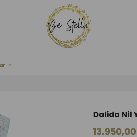
ar
Dalida Nil Y
13.950,00